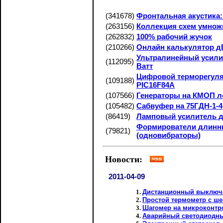
(341678)
Фронтальная акустика:
(263156)
Коллекция схем умнож
(262832)
100% рабочий жучок
(210266)
Онлайн калькулятор дБ
Ультралинейный усили
(112095)
Ватт
Цифровой терморегуля
(109188)
PIC16F84A
(107566)
Генераторы на КМОП л
(105482)
Сабвуфер на 75ГДН-1-4
(86419)
Ламповый усилитель 
Формирователи длинн
(79821)
(одновибраторы)
Новости:
2011-04-09
Дистанционный выключ
Простой термометр с ш
Шагомер на микроконтро
Аварийный светодиодны