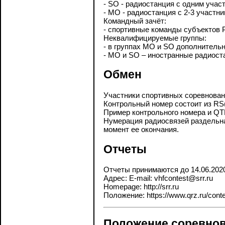
- SO - радиостанция с одним учас
- МО - радиостанция с 2-3 участн
Командный зачёт:
- спортивные команды субъектов 
Неквалифицируемые группы:
- в группах МО и SO дополнительн
- MO и SO – иностранные радиост
Обмен
Участники спортивных соревнова
Контрольный номер состоит из RS(
Пример контрольного номера и Q
Нумерация радиосвязей раздельна
момент ее окончания.
Отчеты
Отчеты принимаются до 14.06.202
Адрес: E-mail: vhfcontest@srr.ru
Homepage: http://srr.ru
Положение: https://www.qrz.ru/contes
Положение соревнов