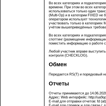
Во всех категориях и подкатегор
времени. При этом во всех категор
использоваться только один транс
(Multi-Op) и в категории FIXED не
оператором использует технологи
участвовать только в категориях Mu
учётом вышеприведённых требова
Во всех категориях и подкатегор
споттинг (размещение информации
поместить информацию о работе с
Любой участник вправе выступить 
контроля (CHECKLOG).
Обмен
Передается RS(T) и порядковый но
Отчеты
Отчеты принимаются до 14.06.202
Адрес: Web интерфейс: http://ua9qc
E-mail для отправки отчетов: fd (at)
E-mail для справок и для связи с 