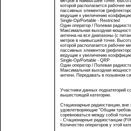
метров в наивысшей точке. Высот
которой располагается рабочее м
пассивных элементов (рефлекторо
ведущие к увеличению коэффицие
Single-Op/Portable - Restricted
Один оператор / Полевая радиоста
Максимальная выходная мощность 
антенна на все диапазоны (с пита
метров в наивысшей точке. Высот
которой располагается рабочее м
пассивных элементов (рефлекторо
ведущие к увеличению коэффицие
Single-Op/Portable - QRP
Один оператор / Полевая радиоста
Максимальная выходная мощность -
антенн. Передавать в позывном си
Участники данных подкатегорий со
вышестоящей категории.
Стационарные радиостанции, вне з
удовлетворяющие "Общим требова
соревноваться между собой только
- Стационарные радиостанции (FI
Количество операторов у этой кате