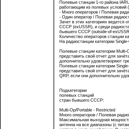
Полевые станции 1-го района IA
работающим из полевых условий 
- Много операторов / Полевая радио
- Один оператор / Полевая радиоста
Зачет в этих категориях ведется 
СССР (exUSSR), и среди радиоста
бывшего СССР (outside-of-exUSSR
Количество операторов станции кат
На радиостанции категории Single
Полевые станции категории Multi-
представить свой отчет для зачёта
дополнительно удовлетворяют тр
Полевые станции категории Single
представить свой отчет для зачёта
QRP, если они дополнительно уд
Подкатегории
полевых станций
стран бывшего СССР:
Multi-Op/Portable - Restricted
Много операторов / Полевая радио
Максимальная выходная мощность 
антенна на все диапазоны (с пита