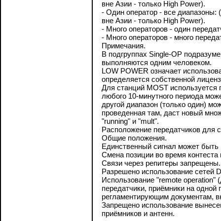
вне Азии - только High Power).
- Один оператор - все диапазоны: 
вне Азии - только High Power).
- Много операторов - один передат
- Много операторов - много переда
Примечания.
В подгруппах Single-OP подразуме
выполняются одним человеком.
LOW POWER означает использова
определяется собственной лиценз
Для станций MOST используется п
любого 10-минутного периода може
другой диапазон (только один) мо
проведенная там, даст новый мно
"running" и "mult".
Расположение передатчиков для с
Общие положения.
Единственный сигнал может быть 
Смена позиции во время контеста 
Связи через репитеры запрещены.
Разрешено использование сетей DX-
Использование "remote operation"
передатчики, приёмники на одной 
регламентирующим документам, вк
Запрещено использование вынесен
приёмников и антенн.