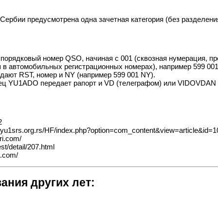
и Сербии предусмотрена одна зачетная категория (без разделени
 порядковый номер QSO, начиная с 001 (сквозная нумерация, п
 в автомобильных регистрационных номерах), например 599 001 
дают RST, номер и NY (например 599 001 NY).
ец YU1ADO передает рапорт и VD (телеграфом) или VIDOVDAN (т
2
t.yu1srs.org.rs/HF/index.php?option=com_content&view=article&id
ri.com/
t/detail/207.html
i.com/
ания других лет: