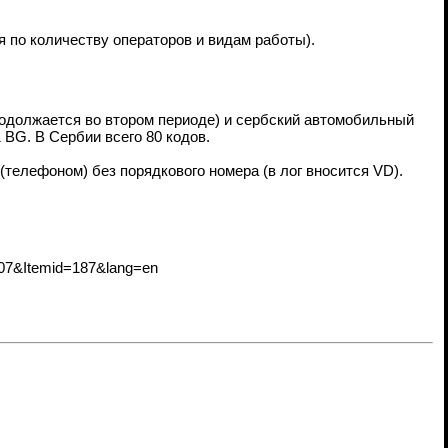
я по количеству операторов и видам работы).
родолжается во втором периоде) и сербский автомобильный
BG. В Сербии всего 80 кодов.
елефоном) без порядкового номера (в лог вносится VD).
=107&Itemid=187&lang=en