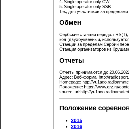
4. Single operator only CW
5. Single operator only SSB
Т.е., для участников за пределам
Обмен
Сербские станции переда.т RS(T),
код (двухбуквенный, используется
Станции за пределам Сербии пере
Станция организаторов из Крушав
Отчеты
Отчеты принимаются до 29.06.202
Адрес: Веб-форма: http://radiospor
Homepage: http://yu1ado.radioamate
Положение: https://www.qrz.ru/contes
source_url:http://yu1ado.radioamater
Положение соревнов
2015
2016