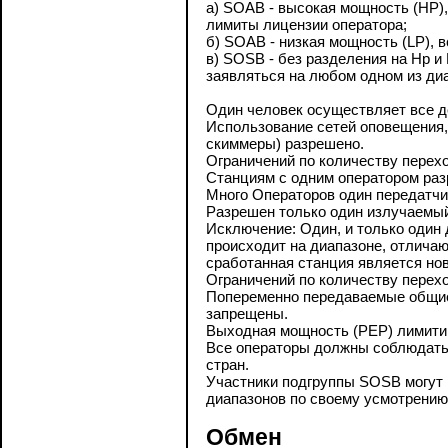
а) SOAB - высокая мощность (HP)
лимиты лицензии оператора;
б) SOAB - низкая мощность (LP),
в) SOSB - без разделения на Hp и 
заявляться на любом одном из ди
Один человек осуществляет все д
Использование сетей оповещения,
скиммеры) разрешено.
Ограничений по количеству перехо
Станциям с одним оператором раз
Много Операторов один передатчик H
Разрешен только один излучаемый
Исключение: Один, и только один 
происходит на диапазоне, отлича
сработанная станция является но
Ограничений по количеству перехо
Попеременно передаваемые общие 
запрещены.
Выходная мощность (PEP) лимити
Все операторы должны соблюдать
стран.
Участники подгруппы SOSB могут р
диапазонов по своему усмотрению
Обмен