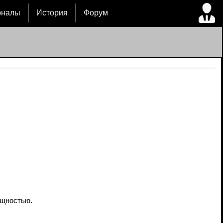
рналы
История
Форум
ощностью.