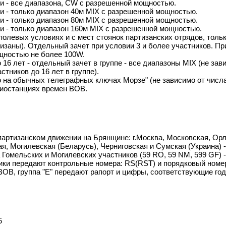
и - все диапазона, CW с разрешенной мощностью.
и - только диапазон 40м MIX с разрешенной мощностью.
и - только диапазон 80м MIX с разрешенной мощностью.
и - только диапазон 160м MIX с разрешенной мощностью.
полевых условиях и с мест стоянок партизанских отрядов, толь
изаны). Отдельный зачет при условии 3 и более участников. При
ощностью не более 100W.
16 лет - отдельный зачет в группе - все диапазоны MIX (не зави
стников до 16 лет в группе).
 на обычных телеграфных ключах Морзе" (не зависимо от числа
диостанциях времен ВОВ.
артизанском движении на Брянщине: г.Москва, Московская, Орл
я, Могилевская (Беларусь), Черниговская и Сумская (Украина)
Гомельских и Могилевских участников (59 RO, 59 NM, 599 GF) -
ки передают контрольные номера: RS(RST) и порядковый номер 
ОВ, группа "Е" передают рапорт и цифры, соответствующие го
5