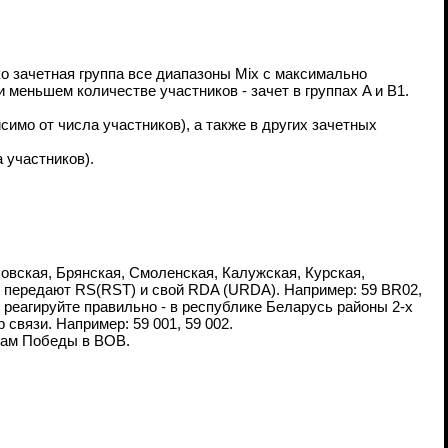
ко зачетная группа все диапазоны Mix с максимально
 меньшем количестве участников - зачет в группах A и B1.
симо от числа участников), а также в других зачетных
 участников).
овская, Брянская, Смоленская, Калужская, Курская,
 - передают RS(RST) и свой RDA (URDA). Например: 59 BR02,
 реагируйте правильно - в республике Беларусь районы 2-х
связи. Например: 59 001, 59 002.
дам Победы в ВОВ.