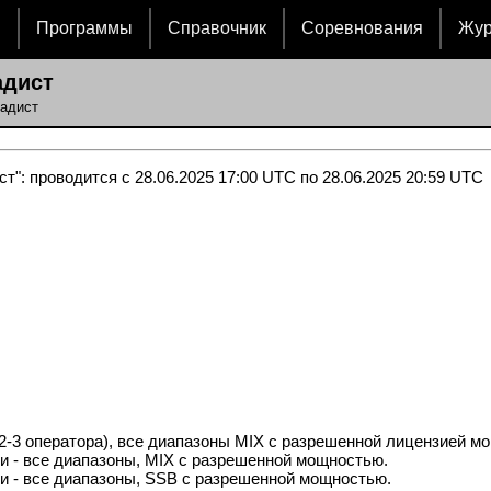
и
Программы
Справочник
Соревнования
Жу
адист
радист
т": проводится с 28.06.2025 17:00 UTC по 28.06.2025 20:59 UTC
(2-3 оператора), все диапазоны MIX с разрешенной лицензией м
и - все диапазоны, MIX с разрешенной мощностью.
и - все диапазоны, SSB с разрешенной мощностью.