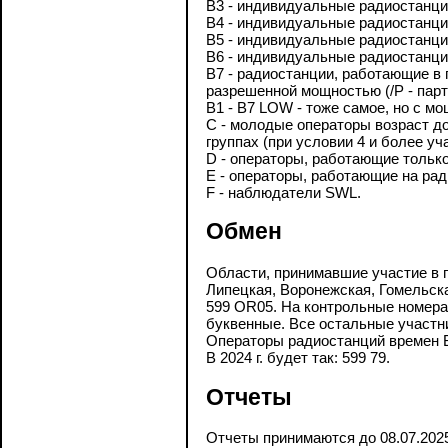
B3 - индивидуальные радиостанци
B4 - индивидуальные радиостанци
B5 - индивидуальные радиостанци
B6 - индивидуальные радиостанци
B7 - радиостанции, работающие в 
разрешенной мощностью (/Р - парт
B1 - B7 LOW - тоже самое, но с м
С - молодые операторы возраст до 
группах (при условии 4 и более уча
D - операторы, работающие только
E - операторы, работающие на ра
F - наблюдатели SWL.
Обмен
Области, принимавшие участие в п
Липецкая, Воронежская, Гомельска
599 OR05. На контрольные номера 
буквенные. Все остальные участни
Операторы радиостанций времен В
В 2024 г. будет так: 599 79.
Отчеты
Отчеты принимаются до 08.07.202