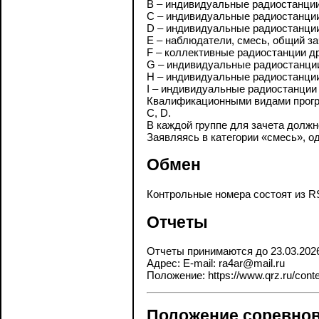
В – индивидуальные радиостанции 
С – индивидуальные радиостанции 
D – индивидуальные радиостанции 
Е – наблюдатели, смесь, общий за
F – коллективные радиостанции дру
G – индивидуальные радиостанции 
H – индивидуальные радиостанции 
I – индивидуальные радиостанции 
Квалификационными видами програ
С, D.
В каждой группе для зачета должн
Заявляясь в категории «смесь», о
Обмен
Контрольные номера состоят из RS
Отчеты
Отчеты принимаются до 23.03.202
Адрес: E-mail: ra4ar@mail.ru
Положение: https://www.qrz.ru/contes
Положение соревнов