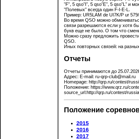
"F", 5 qso"I", 5 qso"E", 5 qso"L" и
"Полевых" всегда один F-I-E-L.
Пример: UR5LAM de UI7K/P ur 579/
Во время QSO можно обмениваться
связи разрешаются если у хотя б
букв еще не было. О том что сме
Можно сразу предложить провести
QSO.
Иных повторных связей: на разны
Отчеты
Отчеты принимаются до 25.07.202
Адрес: E-mail: ru-qrp-club@mail.ru
Homepage: http://qrp.ru/contest/russi
Положение: https://www.qrz.ru/contes
source_url:http://qrp.ru/contest/russia
Положение соревнов
2015
2016
2017