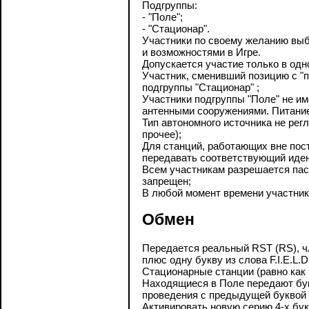
Подгруппы:
- "Поле";
- "Стационар".
Участники по своему желанию выб
и возможностями в Игре.
Допускается участие только в одн
Участник, сменивший позицию с "п
подгруппы "Стационар" ;
Участники подгруппы "Поле" не и
антенными сооружениями. Питание
Тип автономного источника не ре
прочее);
Для станций, работающих вне пос
передавать соответствующий иден
Всем участникам разрешается пасс
запрещен;
В любой момент времени участник 
Обмен
Передается реальный RST (RS), ч
плюс одну букву из слова F.I.E.L.D
Стационарные станции (равно как 
Находящиеся в Поле передают букв
проведения c предыдущей буквой 
Активировать новую серию 4-х бук