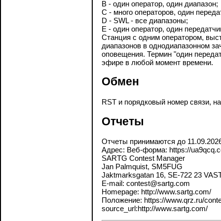
B - один оператор, один диапазон;
C - много операторов, один переда
D - SWL - все диапазоны;
E - один оператор, один передатчи
Станция с одним оператором, выс
диапазонов в однодиапазонном за
оповещения. Термин "один передат
эфире в любой момент времени.
Обмен
RST и порядковый номер связи, на
Отчеты
Отчеты принимаются до 11.09.202
Адрес: Веб-форма: https://ua9qcq.c
SARTG Contest Manager
Jan Palmquist, SM5FUG
Jaktmarksgatan 16, SE-722 23 V
E-mail: contest@sartg.com
Homepage: http://www.sartg.com/
Положение: https://www.qrz.ru/contes
source_url:http://www.sartg.com/