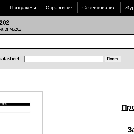
и
Программы
Справочник
Соревнования
Жу
202
 на BFM5202
datasheet:
Пр
З