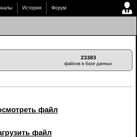
рналы
История
Форум
23383
файлов в базе данных
осмотреть файл
агрузить файл