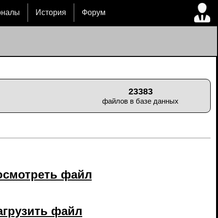
рналы
История
Форум
23383
файлов в базе данных
осмотреть файл
агрузить файл