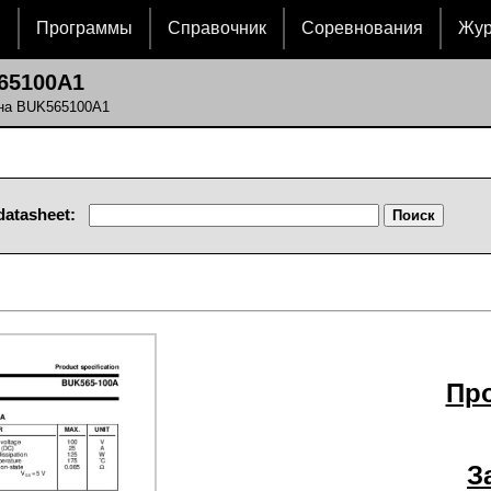
и
Программы
Справочник
Соревнования
Жу
65100A1
 на BUK565100A1
datasheet:
Пр
З