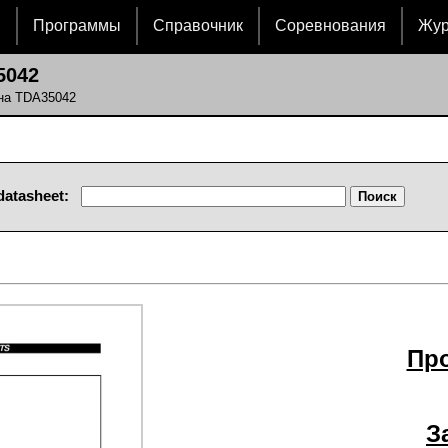
и
Программы
Справочник
Соревнования
Жу
5042
 на TDA35042
datasheet:
Пр
З