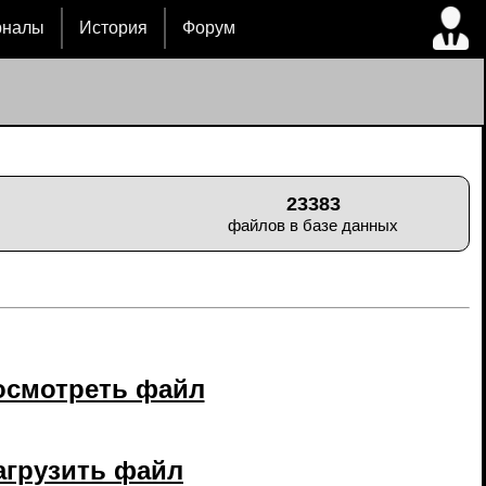
рналы
История
Форум
23383
файлов в базе данных
осмотреть файл
агрузить файл