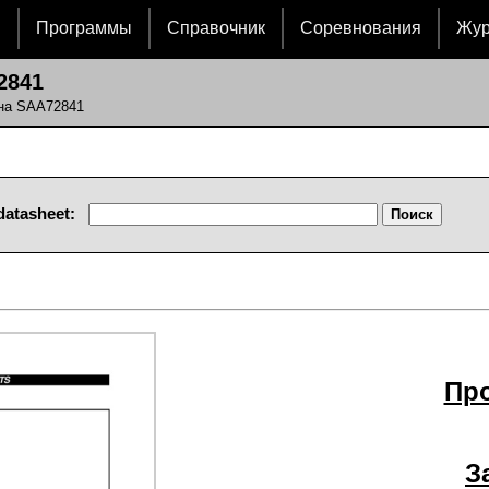
и
Программы
Справочник
Соревнования
Жу
2841
 на SAA72841
datasheet:
Пр
З