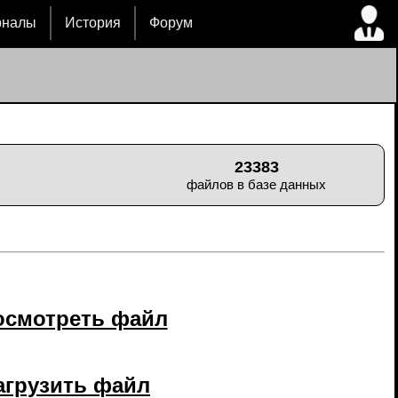
рналы
История
Форум
23383
файлов в базе данных
осмотреть файл
агрузить файл