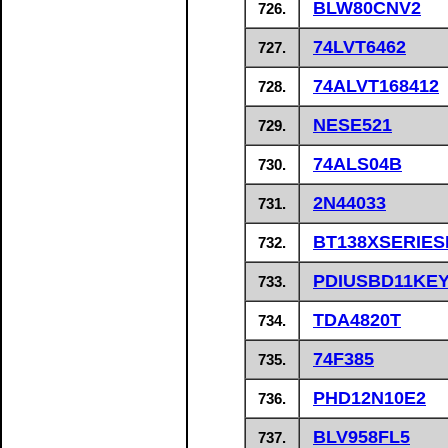
BLW80CNV2
726.
74LVT6462
727.
74ALVT168412
728.
NESE521
729.
74ALS04B
730.
2N44033
731.
BT138XSERIES
732.
PDIUSBD11KE
733.
TDA4820T
734.
74F385
735.
PHD12N10E2
736.
BLV958FL5
737.