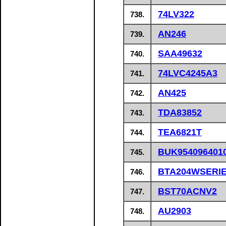
74LV322
738.
AN246
739.
SAA49632
740.
74LVC4245A3
741.
AN425
742.
TDA83852
743.
TEA6821T
744.
BUK954096401
745.
BTA204WSERI
746.
BST70ACNV2
747.
AU2903
748.