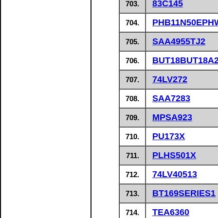
83C145
703.
PHB11N50EPH
704.
SAA4955TJ2
705.
BUT18BUT18A
706.
74LV272
707.
SAA7283
708.
MPSA923
709.
PU173X
710.
PLHS501X
711.
74LV40513
712.
BT169SERIES1
713.
TEA6360
714.