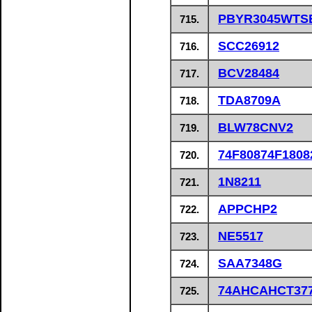
PBYR3045WTS
715.
SCC26912
716.
BCV28484
717.
TDA8709A
718.
BLW78CNV2
719.
74F80874F1808
720.
1N8211
721.
APPCHP2
722.
NE5517
723.
SAA7348G
724.
74AHCAHCT37
725.