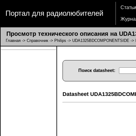
Стать
Портал для радиолюбителей
Журна
Просмотр технического описания на UDA1
Главная
->
Справочник
->
Philips
->
UDA1325BDCOMPONENTSIDE
-> 
Поиск datasheet:
Datasheet UDA1325BDCOM