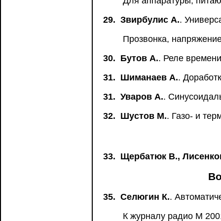
Для аппаратуры, питаю
29.
Звирбулис А.
. Универ
Прозвонка, напряжение,
30.
Бутов А.
. Реле времен
31.
Шиманаев А.
. Доработ
31.
Уваров А.
. Синусоидал
32.
Шустов М.
. Газо- и те
33.
Щербатюк В., Лисенко
Во
35.
Селюгин К.
. Автоматич
К журналу радио М 200