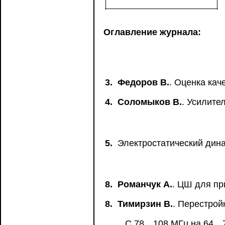
Оглавление журнала:
3.
Федоров В.
. Оценка кач
4.
Соломыков В.
. Усилите
5.
Электростатический дин
8.
Романчук А.
. ЦШ для п
8.
Тимирзин В.
. Перестрой
С 78…108 МГц на 64…