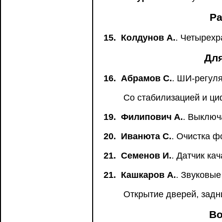
Ра
15.
Колдунов А.
. Четырех
Для
16.
Абрамов С.
. ШИ-регул
Со стабилизацией и ци
19.
Филипович А.
. Выключ
20.
Иванюта С.
. Очистка ф
21.
Семенов И.
. Датчик ка
21.
Кашкаров А.
. Звуковы
Открытие дверей, задн
Во