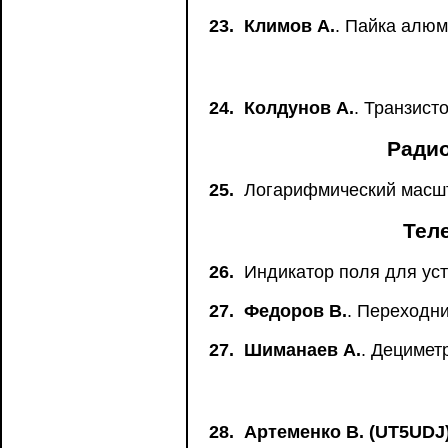
23.
Климов А.
. Пайка алюм
24.
Колдунов А.
. Транзис
Радио
25.
Логарифмический масш
Тел
26.
Индикатор поля для ус
27.
Федоров В.
. Переходни
27.
Шиманаев А.
. Децимет
28.
Артеменко В. (UT5UDJ