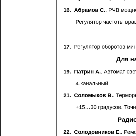
16.
Абрамов С.
. РЧВ мощн
Регулятор частоты вра
17.
Регулятор оборотов ми
Для н
19.
Патрин А.
. Автомат св
4-канальный.
21.
Соломыков В.
. Термор
+15…30 градусов. Точно
Радио
22.
Солодовников Е.
. Рем