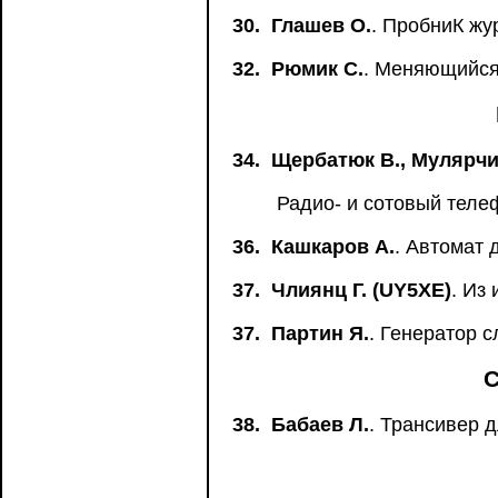
30.
Глашев О.
. ПробниК жу
32.
Рюмик С.
. Меняющийся
34.
Щербатюк В., Мулярчи
Радио- и сотовый теле
36.
Кашкаров А.
. Автомат 
37.
Члиянц Г. (UY5XE)
. Из
37.
Партин Я.
. Генератор 
С
38.
Бабаев Л.
. Трансивер 