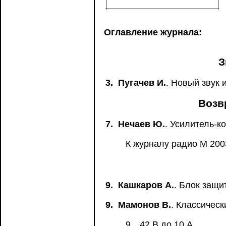
Оглавление журнала:
З
3.
Пугачев И.
. Новый звук 
Возв
7.
Нечаев Ю.
. Усилитель-к
К журналу радио М 200
9.
Кашкаров А.
. Блок защи
9.
Мамонов В.
. Классическ
9…42 В до 10 А.