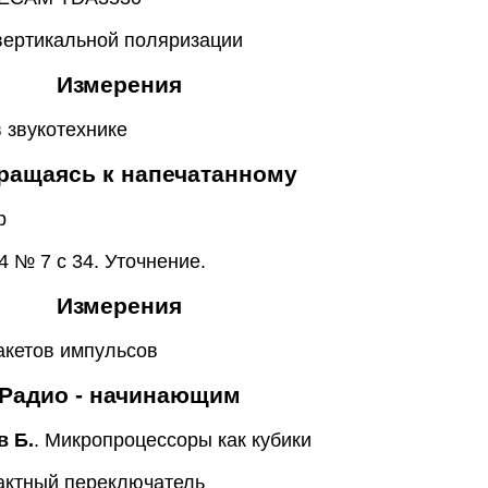
вертикальной поляризации
Измерения
в звукотехнике
ращаясь к напечатанному
р
 № 7 с 34. Уточнение.
Измерения
пакетов импульсов
Радио - начинающим
в Б.
. Микропроцессоры как кубики
тактный переключатель