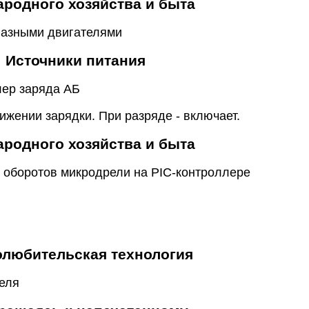
ародного хозяйства и быта
фазными двигателями
Источники питания
лер заряда АБ
ижении зарядки. При разряде - включает.
ародного хозяйства и быта
р оборотов микродрели на PIC-контроллере
любительская технология
еля