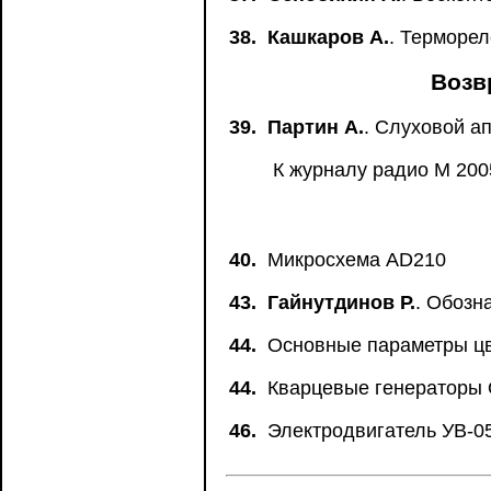
38.
Кашкаров А.
. Терморел
Возв
39.
Партин А.
. Слуховой а
К журналу радио М 2005
40.
Микросхема AD210
43.
Гайнутдинов Р.
. Обозн
44.
Основные параметры цв
44.
Кварцевые генераторы
46.
Электродвигатель УВ-0