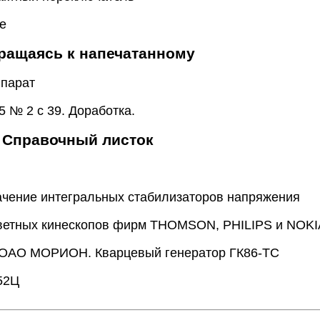
е
ращаясь к напечатанному
ппарат
 № 2 с 39. Доработка.
Справочный листок
ачение интегральных стабилизаторов напряжения
етных кинескопов фирм THOMSON, PHILIPS и NOKI
 ОАО МОРИОН. Кварцевый генератор ГК86-ТС
52Ц