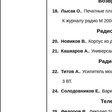
Возв
18.
Лысак О.
. Печатные пл
К журналу радио М 200
Радио
20.
Новиков В.
. Корпус из 
21.
Кашкаров А.
. Универса
Ради
22.
Титов А.
. Усилитель м
3 ВТ.
24.
Солодовников Е.
. Вар
Тел
25.
Федоров В.
. Декодер 