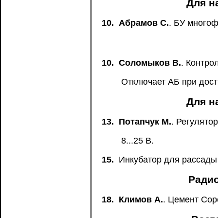
Для н
10.
Абрамов С.
. БУ много
10.
Соломыков В.
. Контро
Отключает АБ при дост
Для н
13.
Потапчук М.
. Регулято
8...25 В.
15.
Инкубатор для рассады
Радио
18.
Климов А.
. Цемент Сор