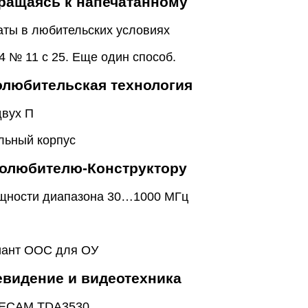
ращаясь к напечатанному
аты в любительских условиях
4 № 11 с 25. Еще один способ.
любительская технология
двух П
льный корпус
олюбителю-Конструктору
ощности диапазона 30…1000 МГц
иант ООС для ОУ
евидение и видеотехника
SECAM TDA3530