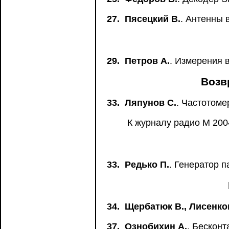
27.
Пясецкий В.
. Антенны 
29.
Петров А.
. Измерения 
Возв
33.
Ляпунов С.
. Частотоме
К журналу радио М 2004
33.
Редько П.
. Генератор 
34.
Щербатюк В., Лисенко
37.
Ознобихин А.
. Бескон