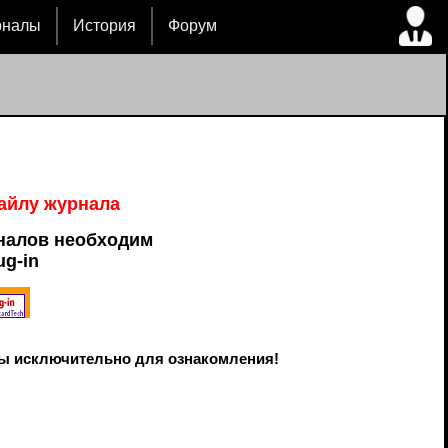
рналы
История
Форум
файлу журнала
налов необходим
ug-in
ы исключительно для ознакомления!