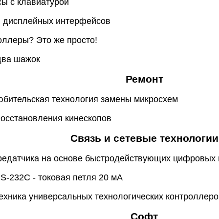
сы с клавиатурой
ы дисплейных интерфейсов
оллеры? Это же просто!
 два шажок
Ремонт
юбительская технология замены микросхем
восстановления кинескопов
Связь и сетевые технологии
редатчика на основе быстродействующих цифровых
RS-232C - токовая петля 20 мА
ехника универсальных технологических контроллеро
Софт