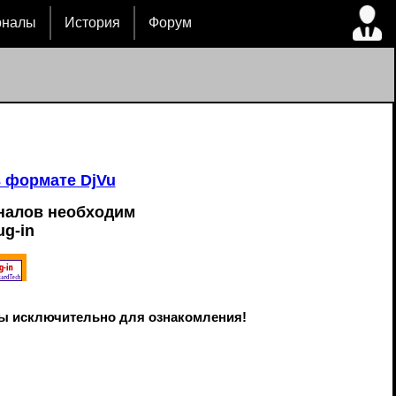
рналы
История
Форум
в формате DjVu
налов необходим
ug-in
ы исключительно для ознакомления!