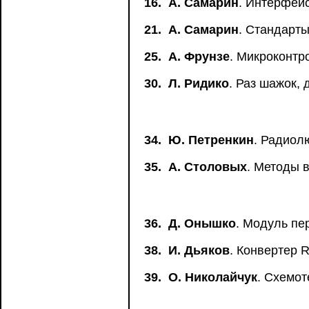
16.
А. Самарин
. Интерфей
21.
А. Самарин
. Стандарт
25.
А. Фрунзе
. Микроконтр
30.
Л. Ридико
. Раз шажок,
34.
Ю. Петренкин
. Радиол
35.
А. Столовых
. Методы 
36.
Д. Онышко
. Модуль пе
38.
И. Дьяков
. Конвертер 
39.
О. Николайчук
. Схемот