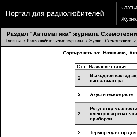
Стать
Портал для радиолюбителей
Журна
Раздел "Автоматика" журнала Схемотехни
Главная
->
Радиолюбительские журналы
->
Журнал Схемотехника
->
Сортировать по:
Названию
,
Ав
Стр.
Название статьи
Выходной каскад зв
2
сигнализатора
2
Акустическое реле
Регулятор мощност
2
электронагревател
приборов
2
Терморегулятор для