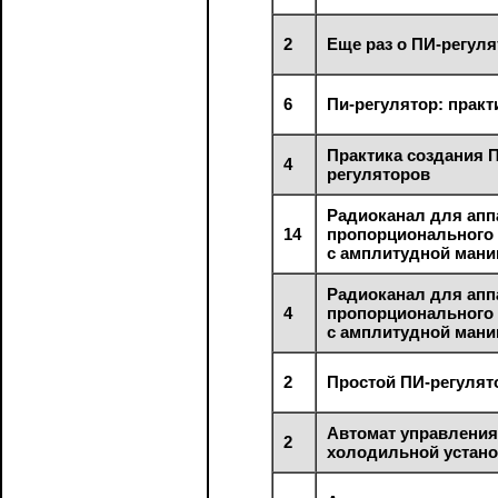
2
Еще раз о ПИ-регуля
6
Пи-регулятор: практ
Практика создания 
4
регуляторов
Радиоканал для ап
14
пропорционального
с амплитудной ман
Радиоканал для ап
4
пропорционального
с амплитудной ман
2
Простой ПИ-регулят
Автомат управлени
2
холодильной устан