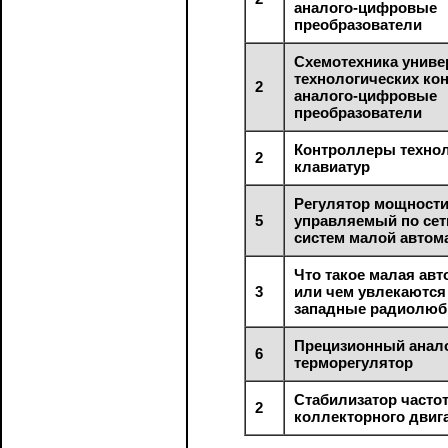
аналого-цифровые
преобразователи
Схемотехника унив
технологических ко
2
аналого-цифровые
преобразователи
Контроллеры техно
2
клавиатур
Регулятор мощности
5
управляемый по сет
систем малой автом
Что такое малая ав
3
или чем увлекаются
западные радиолюб
Прецизионный анал
6
терморегулятор
Стабилизатор часто
2
коллекторного двиг