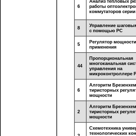
Анализ тепловых р
6
работы оптоэлектр
коммутаторов серии
Управление шаговы
8
с помощью PC
Регулятор мощност
5
применения
Пропорциональная
многоканальная сис
44
управления на
микроконтроллере 
Алгоритм Брезенхем
6
тиристорных регуля
мощности
Алгоритм Брезенхем
2
тиристорных регуля
мощности
Схемотехника унив
технологических ко
2