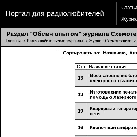
Стать
Портал для радиолюбителей
Журна
Раздел "Обмен опытом" журнала Схемоте
Главная
->
Радиолюбительские журналы
->
Журнал Схемотехника
->
Сортировать по:
Названию
,
Ав
Стр.
Название статьи
Восстановление бло
13
электронного зажи
Изготовление печат
13
помощью лазерного
Кварцевый генерато
19
сети
16
Кнопочный шифрат