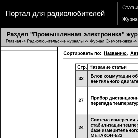
Стать
Портал для радиолюбителей
Журна
Раздел "Промышленная электроника" жур
Главная
->
Радиолюбительские журналы
->
Журнал Схемотехника
->
Сортировать по:
Названию
,
Ав
Стр.
Название статьи
Блок коммутации о
32
вентильного двигат
Прибор дистанционн
27
перепада температу
Система измерения 
стабилизации темпе
24
базе измерительног
МЕТАКОН-523