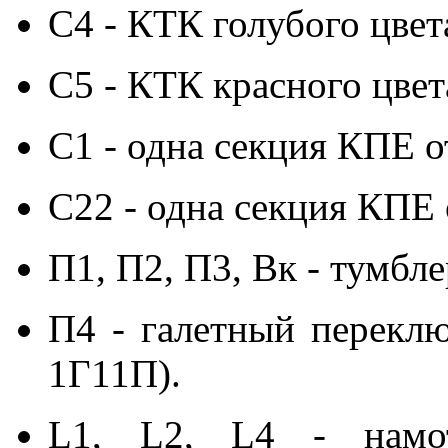
С4 - КТК голубого цвет
С5 - КТК красного цвет
С1 - одна секция КПЕ о
С22 - одна секция КПЕ 
П1, П2, П3, Вк - тумбл
П4 - галетный переклю
1Г11П).
L1, L2, L4 - намо