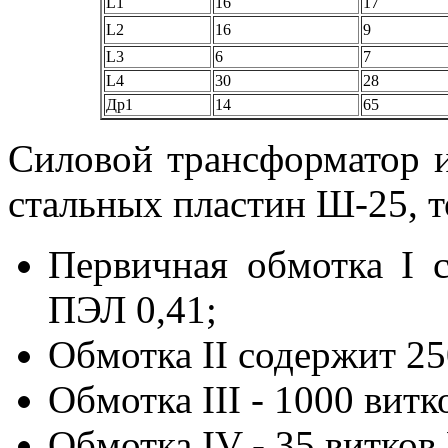
L1
16
17
L2
16
9
L3
6
7
L4
30
28
Др1
14
65
Силовой трансформатор и
стальных пластин Ш-25, т
Первичная обмотка I 
ПЭЛ 0,41;
Обмотка II содержит 25
Обмотка III - 1000 витк
Обмотка IV - 35 витков