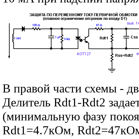
В правой части схемы - д
Делитель Rdt1-Rdt2 зада
(минимальную фазу покоя
Rdt1=4.7кОм, Rdt2=47кОм