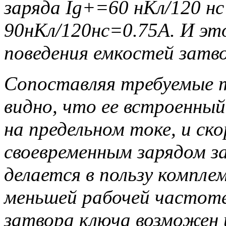
заряда Ig+=60 нКл/120 нс
90нКл/120нс=0.75А. И это
поведения емкостей затв
Сопоставляя требуемые т
видно, что ее встроенны
на предельном токе, и ско
своевременным зарядом з
делается в пользу компл
меньшей рабочей частоте
затвора ключа возможен 