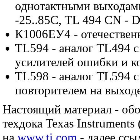
однотактными выходами
-25..85С, TL 494 CN - D
К1006ЕУ4 - отечествен
TL594 - аналог TL494 
усилителей ошибки и к
TL598 - аналог TL594 c
повторителем на выход
Настоящий материал - об
техдока Texas Instruments
на
www.ti.com
- далее ссы