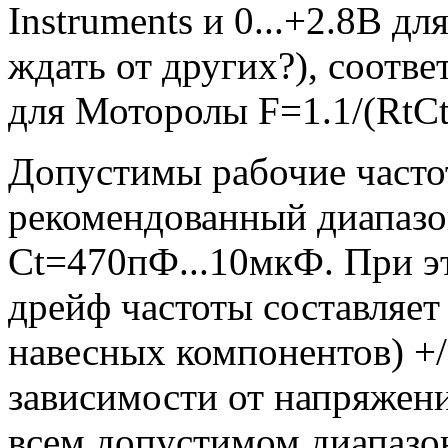
Instruments и 0...+2.8В д
ждать от других?), соотве
для Моторолы F=1.1/(RtCt
Допустимы рабочие частот
рекомендованный диапазон
Ct=470пФ...10мкФ. При э
дрейф частоты составляет 
навесных компонентов) +/
зависимости от напряжени
всем допустимом диапазо