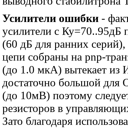
выводного стабилитрона T
Усилители ошибки
- фак
усилители с Ку=70..95дБ
(60 дБ для ранних серий)
цепи собраны на pnp-тран
(до 1.0 мкА) вытекает из И
достаточно большой для 
(до 10мВ) поэтому следуе
резисторов в управляющих
Зато благодаря использов