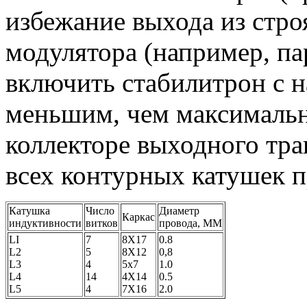
избежание выхода из стро
модулятора (например, п
включить стабилитрон с 
меньшим, чем максимальн
коллекторе выходного тр
всех контурных катушек п
Катушка
Число
Диаметр
Каркас
индуктивности
витков
провода, MM
LI
7
8Х17
0.8
L2
5
8Х12
0,8
L3
4
5х7
1.0
L4
14
4Х14
0.5
L5
4
7Х16
2.0