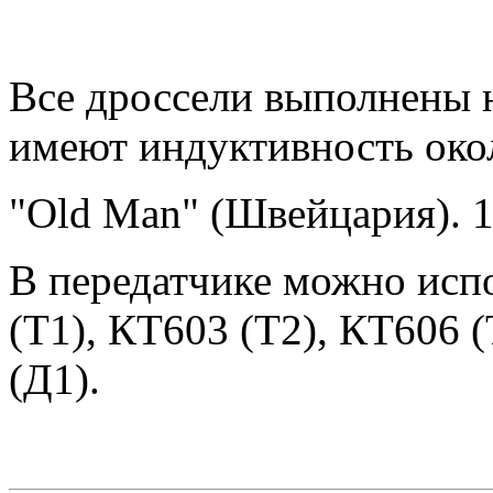
Все дроссели выполнены 
имеют индуктивность окол
"Old Man" (Швейцария). 1
В передатчике можно исп
(T1), КТ603 (Т2), КТ606 
(Д1).