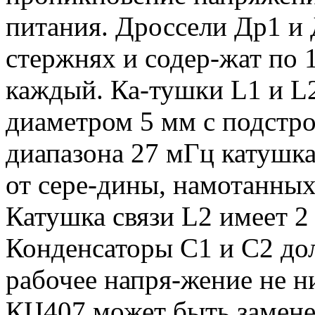
питания. Дроссели Др1 и
стержнях и содер-жат по 
каждый. Ка-тушки L1 и L2
диаметром 5 мм с подстр
диапазона 27 мГц катушка
от сере-дины, намотанны
Катушка связи L2 имеет 2 
Конденсаторы С1 и С2 до
рабочее напря-жение не н
КЦ407 может быть замене