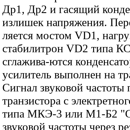
Др1, Др2 и гасящий конде
излишек напряжения. Пер
ляется мостом VD1, нагру
стабилитрон VD2 типа КС
сглажива-ются конденса
усилитель выполнен на тр
Сигнал звуковой частоты п
транзистора с электретно
типа МКЭ-3 или М1-Б2 "С
звуковой частоты через ре