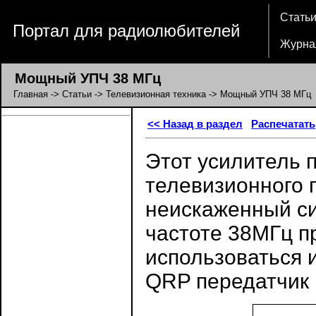
Стать
Портал для радиолюбителей
Журна
Мощный УПЧ 38 МГц
Главная
->
Статьи
->
Телевизионная техника
-> Мощный УПЧ 38 МГц
<< Назад в раздел
Распечатать
Этот усилитель 
телевизионного 
неискаженный си
частоте 38МГц п
использоваться и
QRP передатчик 