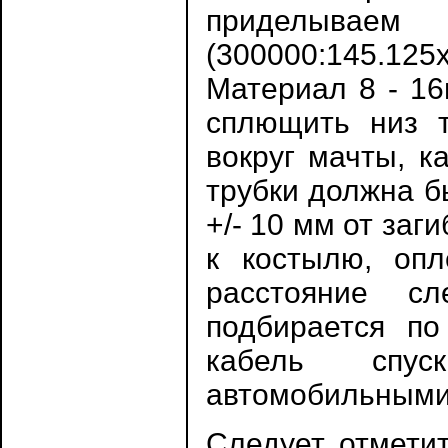
приделыва
(300000:145.125
Материал 8 - 16
сплющить низ т
вокруг мачты, к
трубки должна б
+/- 10 мм от заг
к костылю, оп
расстояние с
подбирается по
кабель спус
автомобильными 
Следует отметит