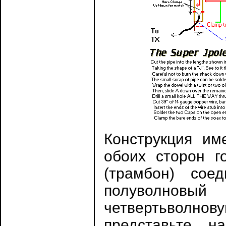
Конструкция им
обоих сторон г
(трамбон) сое
полуволно
четвертьволно
представьте 