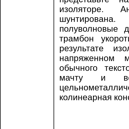
изоляторе. 
шунтирована.
полуволновые д
трамбон укоро
результате из
напряженном 
обычного текст
мачту и вс
цельнометал
колинеарная конс