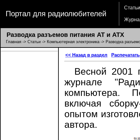
Стать
Портал для радиолюбителей
Журна
Разводка разъемов питания AT и ATX
Главная
->
Статьи
->
Компьютерная электроника
-> Разводка разъемо
<< Назад в раздел
Распечатать
Весной 2001 г
журнале "Рад
компьютера. П
включая сборку
опытом изготовл
автора.