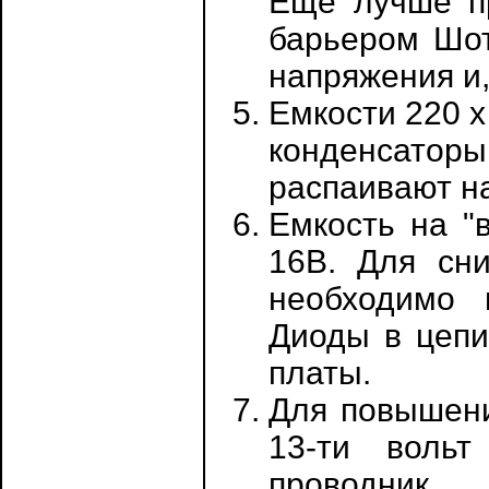
Еще лучше пр
барьером Шот
напряжения и,
Емкости 220 х
конденсаторы
распаивают на
Емкость на "
16В. Для сн
необходимо 
Диоды в цепи
платы.
Для повышени
13-ти вольт
проводник