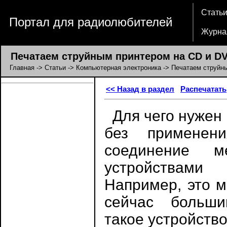
Стать
Портал для радиолюбителей
Журна
Печатаем струйным принтером на CD и D
Главная
->
Статьи
->
Компьютерная электроника
-> Печатаем струйн
<< Назад в раздел
Распечатать
Для чего нужен 
без применени
соединение 
устройствами
Например, это м
сейчас больши
такое устройств