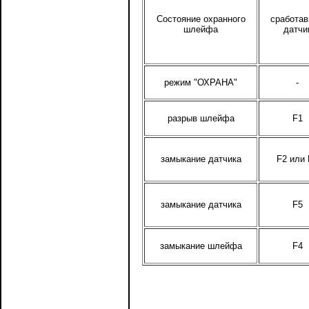
Состояние охранного
сработа
шлейфа
датчи
режим "ОХРАНА"
-
разрыв шлейфа
F1
замыкание датчика
F2 или 
замыкание датчика
F5
замыкание шлейфа
F4