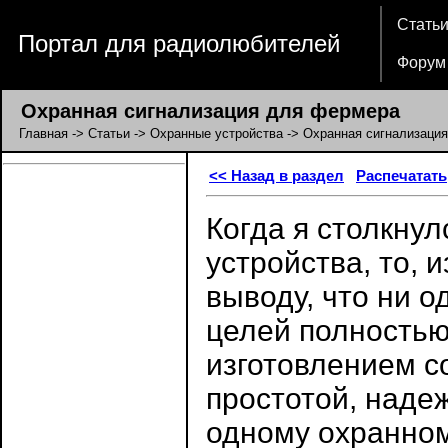
Стать
Портал для радиолюбителей
Форум
Охранная сигнализация для фермера
Главная
->
Статьи
->
Охранные устройства
-> Охранная сигнализаци
<< Назад в раздел
Распечатать
Когда я столкнул
устройства, то, 
выводу, что ни о
целей полностью
изготовлением с
простотой, наде
одному охранно