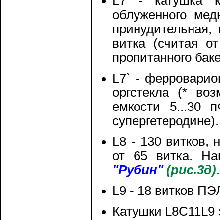
L7 - катушка к
облуженного мед
принудительная, 
витка (считая от
пропитанного ба
L7` - ферроварио
оргстекла (* во
емкости 5...30 
супергетеродине).
L8 - 130 витков,
от 65 витка. На
"Рубин"
(рис.3д)
.
L9 - 18 витков ПЭ
Катушки L8C11L9 