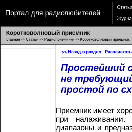
Стать
Портал для радиолюбителей
Журна
Коротковолновый приемник
Главная
->
Статьи
->
Радиоприемники
-> Коротковолновый приемник
<< Назад в раздел
Распечатать
Простейший с
не требующий
простой по сх
Приемник имеет хор
при налаживании.
диапазоны и предна