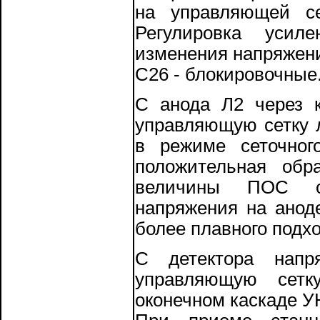
на управляющей се
Регулировка усил
изменения напряжени
С26 - блокировочные
С анода Л2 через к
управляющую сетку л
в режиме сеточног
положительная обр
величины ПОС ос
напряжения на анод
более плавного подхо
С детектора напр
управляющую сетк
оконечном каскаде У