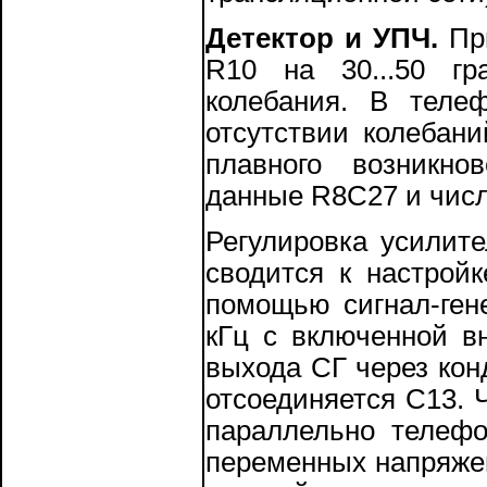
Детектор и УПЧ.
При
R10 на 30...50 гр
колебания. В теле
отсутствии колебан
плавного возникно
данные R8C27 и числ
Регулировка усилит
сводится к настрой
помощью сигнал-гене
кГц с включенной в
выхода СГ через кон
отсоединяется С13. 
параллельно телефо
переменных напряже