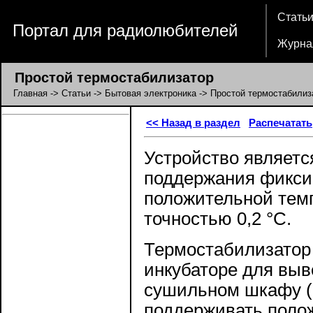
Стать
Портал для радиолюбителей
Журна
Простой термостабилизатор
Главная
->
Статьи
->
Бытовая электроника
-> Простой термостабилиз
<< Назад в раздел
Распечатать
Устройство являетс
поддержания фикси
положительной темп
точностью 0,2 °С.
Термостабилизатор
инкубаторе для выв
сушильном шкафу (
поддерживать полож