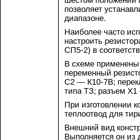
позволяет устанавл
диапазоне.
Наиболее часто ис
настроить резистор
СП5-2) в соответст
В схеме применены 
переменный резисто
С2 — К10-7В; перек
типа ТЗ; разъем Х1 
При изготовлении к
теплоотвод для тири
Внешний вид констру
Выполняется он из 