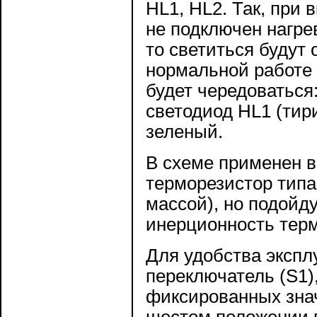
HL1, HL2. Так, при
не подключен нагре
то светиться будут
нормальной работе
будет чередоваться
светодиод HL1 (тир
зеленый.
В схеме применен в
терморезистор типа
массой), но подойду
инерционность тер
Для удобства экспл
переключатель (S1)
фиксированных зна
шестом положении 