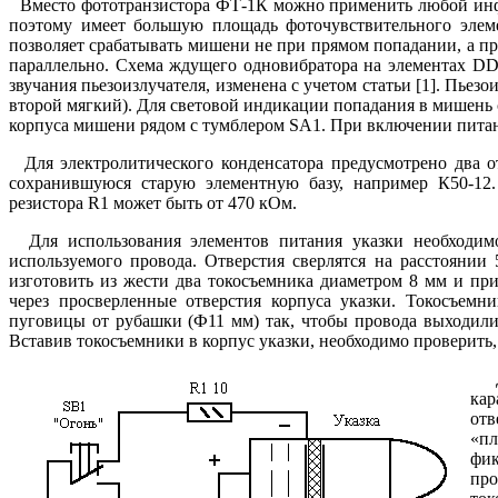
Вместо фототранзистора ФТ-1К можно применить любой инфр
поэтому имеет большую площадь фоточувствительного элеме
позволяет срабатывать мишени не при прямом попадании, а п
параллельно. Схема ждущего одновибратора на элементах DD1
звучания пьезоизлучателя, изменена с учетом статьи [1]. Пье
второй мягкий). Для световой индикации попадания в мишень 
корпуса мишени рядом с тумблером SA1. При включении питани
Для электролитического конденсатора предусмотрено два от
сохранившуюся старую элементную базу, например К50-12
резистора R1 может быть от 470 кОм.
Для использования элементов питания указки необходимо
используемого провода. Отверстия сверлятся на расстоянии
изготовить из жести два токосъемника диаметром 8 мм и пр
через просверленные отверстия корпуса указки. Токосъемн
пуговицы от рубашки (Ф11 мм) так, чтобы провода выходили
Вставив токосъемники в корпус указки, необходимо проверить, 
Да
кар
отв
«пл
фик
пр