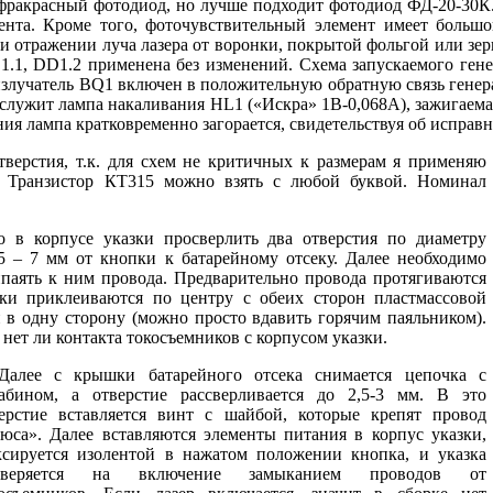
акрасный фотодиод, но лучше подходит фотодиод ФД-20-30К. Э
нта. Кроме того, фоточувствительный элемент имеет большой 
ри отражении луча лазера от воронки, покрытой фольгой или з
.1, DD1.2 применена без изменений. Схема запускаемого гене
зоизлучатель BQ1 включен в положительную обратную связь генера
служит лампа накаливания HL1 («Искра» 1В-0,068А), зажигаема
я лампа кратковременно загорается, свидетельствуя об исправн
верстия, т.к. для схем не критичных к размерам я применяю
. Транзистор КТ315 можно взять с любой буквой. Номинал
 в корпусе указки просверлить два отверстия по диаметру
 5 – 7 мм от кнопки к батарейному отсеку. Далее необходимо
ипаять к ним провода. Предварительно провода протягиваются
ики приклеиваются по центру с обеих сторон пластмассовой
 в одну сторону (можно просто вдавить горячим паяльником).
нет ли контакта токосъемников с корпусом указки.
лее с крышки батарейного отсека снимается цепочка с
абином, а отверстие рассверливается до 2,5-3 мм. В это
ерстие вставляется винт с шайбой, которые крепят провод
юса». Далее вставляются элементы питания в корпус указки,
сируется изолентой в нажатом положении кнопка, и указка
оверяется на включение замыканием проводов от