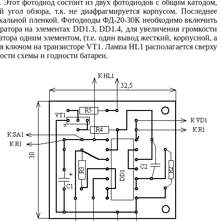
тот фотодиод состоит из двух фотодиодов с общим катодом,
угол обзора, т.к. не диафрагмируется корпусом. Последнее
еркальной пленкой. Фотодиоды ФД-20-30К необходимо включить
ратора на элементах DD1.3, DD1.4, для увеличения громкости
тора одним элементом, (т.е. один вывод жесткий, корпусной, а
я ключом на транзисторе VT1. Лампа HL1 располагается сверху
ости схемы и годности батареи.