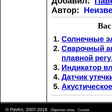
Добавил:
Пав
Автор:
Неизв
Вас
Солнечные э
Сварочный ап
плавной регу
Индикатор в
Датчик утечки
Акустическое
© PavKo, 2007-2018
Обратная связь
Ссылки