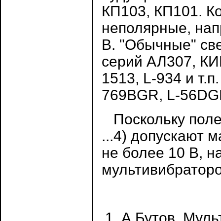
КП103, КП101. К
неполярные, нап
В. "Обычные" св
серий АЛ307, КИ
1513, L-934 и т.
769BGR, L-56DGD
Поскольку поле
...4) допускают 
не более 10 В, 
мультивибраторо
А.Бутов. Муль