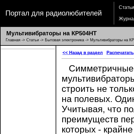
Стать
Портал для радиолюбителей
Журна
Мультивибраторы на КР504НТ
Главная
->
Статьи
->
Бытовая электроника
-> Мультивибраторы на К
<< Назад в раздел
Распечатать
Симметричные 
мультивибраторы
строить не тольк
на полевых. Один
Учитывая, что п
преимуществ пер
которых - крайне