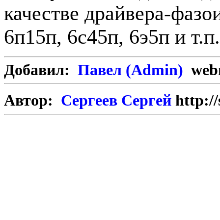
качестве драйвера-фазо
6п15п, 6с45п, 6э5п и т.п.
Добавил:
Павел (Admin)
webm
Автор:
Сергеев Сергей
http:/