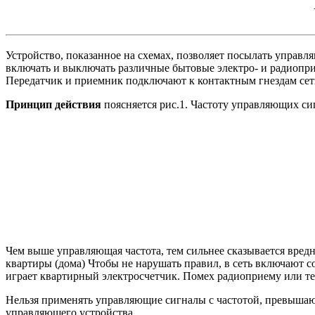
Устройство, показанное на схемах, позволяет посылать управ
включать и выключать различные бытовые электро- и радиоприб
Передатчик и приемник подключают к контактным гнездам сет
Принцип действия
поясняется рис.1. Частоту управляющих сиг
Чем выше управляющая частота, тем сильнее сказывается вред
квартиры (дома) Чтобы не нарушать правил, в сеть включают с
играет квартирный электросчетчик. Помех радиоприему или те
Нельзя применять управляющие сигналы с частотой, превышающ
управляющего устройства.