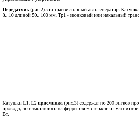
Передатчик
(рис.2)-это транзисторный автогенератор. Катуш
8...10 длиной 50...100 мм. Тр1 - звонковый или накальный тран
Катушки L1, L2
приемника
(рис.3) содержат по 200 витков пр
провода, но намотанного на ферритовом стержне от магнитной 
Вт.