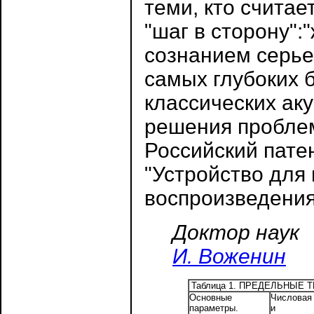
теми, кто счита
"шаг в сторону"
сознанием серье
самых глубоких 
классических ак
решения проблем
Российский пате
"Устройство для
воспроизведения
Доктор наук
И. Воженин
Таблица 1. ПРЕДЕЛЬНЫЕ
Основные
Числовая
параметры.
и