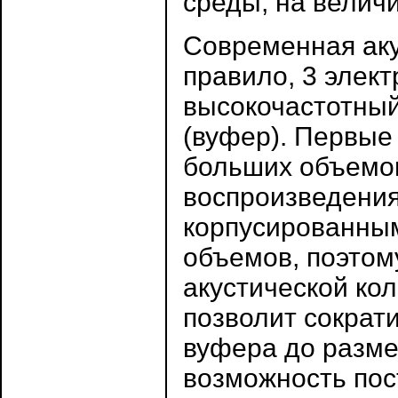
среды, на величи
Современная аку
правило, 3 элек
высокочастотный
(вуфер). Первые
больших объемов
воспроизведения
корпусированным
объемов, поэтому
акустической ко
позволит сократ
вуфера до разме
возможность пос