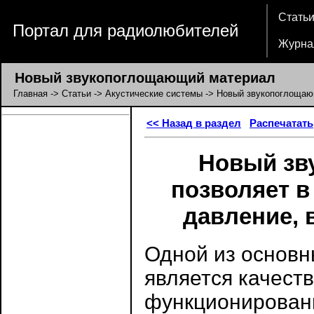
Стать
Портал для радиолюбителей
Журна
Новый звукопоглощающий материал
Главная
->
Статьи
->
Акустические системы
-> Новый звукопоглощаю
<< Назад в раздел
Распечатать
Новый зв
позволяет в
давление, 
Одной из основн
является качест
функционировани