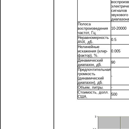
воспроиз
электриче
сигналов
звукового
диапазона
Полоса
воспроизведения
10-20000
частот, Гц.
Неравномерность
0.5
АЧХ, дБ.
Нелинейные
искажения (клир-
0.005
фактор), %.
Динамический
90
диапазон, дБ.
Предпочтительная
громкость
-
(динамический
диапазон), дБ.
Объем, литры.
-
Стоимость, долл.
500
США.