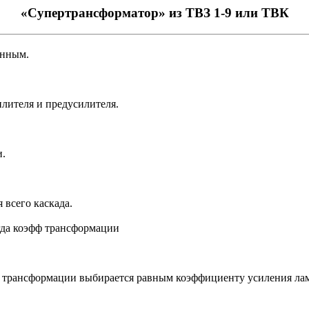
«Супертрансформатор» из ТВЗ 1-9 или ТВК
анным.
илителя и предусилителя.
и.
 всего каскада.
огда коэфф трансформации
т трансформации выбирается равным коэффициенту усиления лам