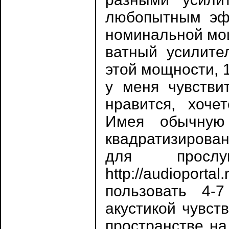
любопытным эфф
номинальной мощ
ватный усилите
этой мощности, 1
у меня чувстви
нравится, хоче
Имея обычную
квадратизирова
для прослу
http://audioporta
пользовать 4-
акустикой чувст
пространстве на