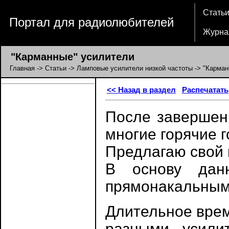
Стать
Портал для радиолюбителей
Журна
"Карманные" усилители
Главная
->
Статьи
->
Ламповые усилители низкой частоты
-> "Карман
<< Назад в раздел
Распечатать
После завершени
многие горячие 
Предлагаю свой 
В основу дан
прямонакальным
Длительное врем
разными усилит