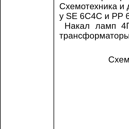
Схемотехника и 
у SE 6С4С и РР 
Накал ламп 4П
трансформаторы 
Схем