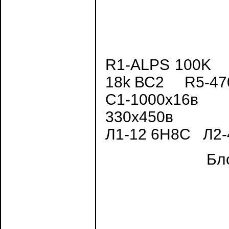
R1-ALPS 100K
18k ВС2 R5-47
С1-1000х16в
330х450в
Л1-12 6Н8С Л2
Бл