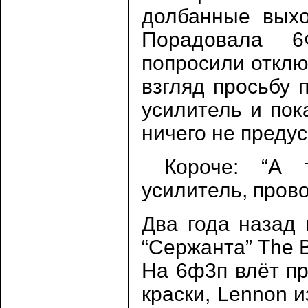
долбанные выхо
Порадовала 6
попросили отклю
взгляд просьбу 
усилитель и пок
ничего не преду
Короче: “А т
усилитель, прово
Два года назад 
“Сержанта” The B
На 6ф3п влёт пр
краски, Lennon и