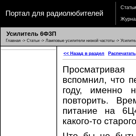
Стать
Портал для радиолюбителей
Журна
Усилитель 6Ф3П
Главная
->
Статьи
->
Ламповые усилители низкой частоты
-> Усилит
<< Назад в раздел
Распечатать
Просматривая
вспомнил, что п
году, именно 
повторить. Вре
питание на 6Ц
какого-то старог
Что бы не быть