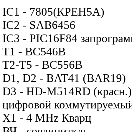
IC1 - 7805(КРЕН5А)
IC2 - SAB6456
IC3 - PIC16F84 запрогра
T1 - BC546B
T2-T5 - BC556B
D1, D2 - BAT41 (BAR19)
D3 - HD-M514RD (красн.)
цифровой коммутируемый
X1 - 4 MHz Кварц
ВЧ - соединиткль