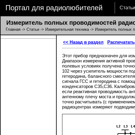
Портал для радиолюбителей
Стать
Измеритель полных проводимостей радио
Главная
->
Статьи
->
Измерительная техника
-> Измеритель полных 
<< Назад в раздел
Распечатать
Этот прибор предназначен для из
Диапазон измерения активной прово
полевых условиях получена точно
102 через усилитель мощности по
гетеродина, балансного смесителя
сигнала ГСС и гетеродина с помо
конденсаторов C35,C36. Калибров
если реактивная проводимость ан
антенному плечу моста и продолж
точно расчитывать (с применением
радиоцентрах измеряют подводимую 