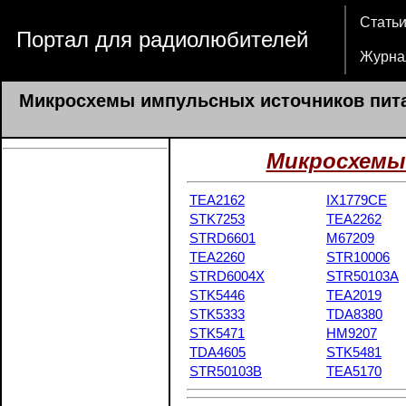
Стать
Портал для радиолюбителей
Журна
Микросхемы импульсных источников пит
Микросхемы
TEA2162
IX1779CE
STK7253
TEA2262
STRD6601
M67209
TEA2260
STR10006
STRD6004X
STR50103A
STK5446
TEA2019
STK5333
TDA8380
STK5471
HM9207
TDA4605
STK5481
STR50103B
TEA5170