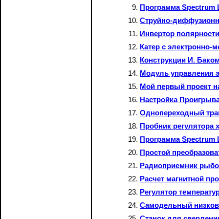
Программа Spectrum L
Струйно-диффузионны
Инвертор полярност
Катер с электронно-
Конструкции И. Бако
Модуль управления 
Мой первый проект н
Настройка Проигрыв
Однопереходный тран
Пробник регулятора 
Программа Spectrum 
Простой преобразоват
Радиоприемник рыбо
Расчет магнитной пр
Регулятор температу
Самодельный низков
Станок для сверлени