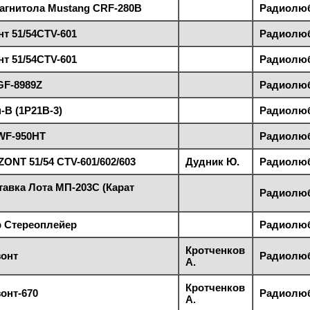
агнитола Mustang CRF-280B
Радиолюби
т 51/54CTV-601
Радиолюби
т 51/54CTV-601
Радиолюби
GF-8989Z
Радиолюби
-В (1Р21В-3)
Радиолюби
WF-950HT
Радиолюби
ONT 51/54 CTV-601/602/603
Дудник Ю.
Радиолюби
авка Лота МП-203С (Карат
Радиолюби
р Стереоплейер
Радиолюби
Кротченков
зонт
Радиолюби
А.
Кротченков
онт-670
Радиолюби
А.