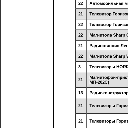
22
Автомобильная м
21
Телевизор Горизон
22
Телевизор Горизон
22
Магнитола Sharp 
21
Радиостанция Лен
22
Магнитола Sharp 
3
Телевизоры HORIZ
Магнитофон-прист
21
МП-202С)
13
Радиоконструкто
21
Телевизоры Гори
21
Телевизоры Гориз