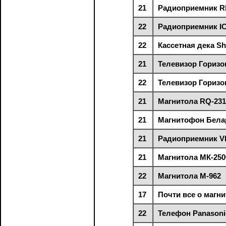
21
Радиоприемник RF
22
Радиоприемник IC
22
Кассетная дека Sh
21
Телевизор Горизон
22
Телевизор Горизон
21
Магнитола RQ-2315
21
Магнитофон Бела
21
Радиоприемник V
21
Магнитола МК-250
22
Магнитола М-962
17
Почти все о магн
22
Телефон Panasoni