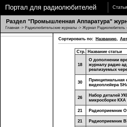
Портал для радиолюбителей
Стать
Раздел "Промышленная Аппаратура" жур
Главная
->
Радиолюбительские журналы
->
Журнал Радиолюбитель
Сортировать по:
Названию
,
Ав
Стр.
Название статьи
О дополнении вр
18
журналу радио ад
реализуемых чере
Принципиальная 
30
видеоплейера SH
Набор деталей УК
26
микросборке КХА 
21
Радиоприемник О
21
Радиоприемник В