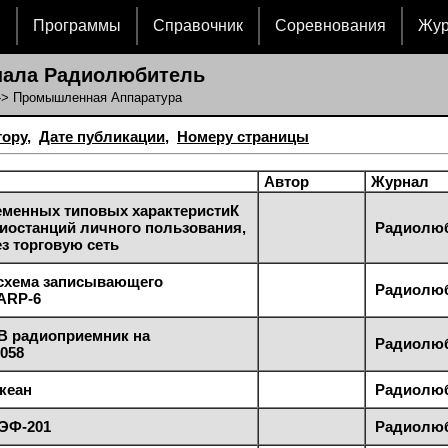
и
Программы
Справочник
Соревнования
Жу
нала Радиолюбитель
-> Промышленная Аппаратура
тору
,
Дате публикации
,
Номеру страницы
Автор
Журнал
еменных типовых характеристиК
иостанций личного пользования,
Радиолюби
з торговую сеть
схема записывающего
Радиолюби
ARP-6
В радиоприемник на
Радиолюби
058
кеан
Радиолюби
ЭФ-201
Радиолюби