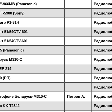
-966MB (Panasonic)
Радиолюби
F-5900 (Sony)
Радиолюби
arp P1-31H
Радиолюби
т 51/54CTV-601
Радиолюби
т 51/54CTV-601
Радиолюби
 (Panasonic)
Радиолюби
русь М310-С
Радиолюби
EF-214
Радиолюби
0 (РП)
Радиолюби
Радиолюби
итофоне Беларусь-М310-С
Петров А.
Радиолюби
c KX-T2342
Радиолюби