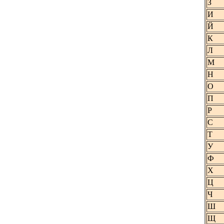
З
И
Й
К
Л
М
Н
О
П
Р
С
Т
У
Ф
Х
Ц
Ч
Ш
Щ