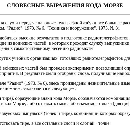
СЛОВЕСНЫЕ ВЫРАЖЕНИЯ КОДА МОРЗЕ
а слух и передаче на ключе телеграфной азбуки все большее рас
. "Радио", 1973, № 6, "Техника и вооружение", 1973, № 3).
биться высокие результатов в подготовке радиотелеграфистов.
щие из воинских частей, в которых проходят службу выпускник
щены к самостоятельному несению радиовахты.
гих учебных организациях, готовящих радиотелеграфистов для
 войсковых частей был проведен эксперимент, позволивший опр
приятия. В результате были отобраны слова, получившие наибол
але "Радио" (1973, № 6), здесь произведены незначительные из
 напомним, заключается в следующем:
 тире), образующие знаки кода Морзе, обозначаются комбинация
 код Морзе, либо отражать смысл обозначаемого знака (для цифр,
у звуковых импульсов (точек и тире), комбинации которых образ
тствовать тире, а все остальные слоги и слог ай - точке;