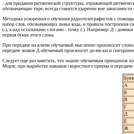
- для придания ритмической структуры, отражающей ритмическую 
обозначающие тире, всегда ставится ударение вне зависимости 
Методика ускоренного обучения радиотелеграфистов с помощь
набор слов, обозначающих знаки кода, и правила построения си
(-), а над остальными слогами - точку (.). Например: Д - дом
первая буква этого слова.
При передаче на ключе обучаемый мысленно произносит слово
передаче знаков Д обучаемый произносит до-ми-ки и синхрон
Следует еще раз заметить, что знание обучаемым принципов п
Морзе, при выработке навыков скоростного приема и передачи 
Букв
А
Б
В
Г
Д
Е
Ж