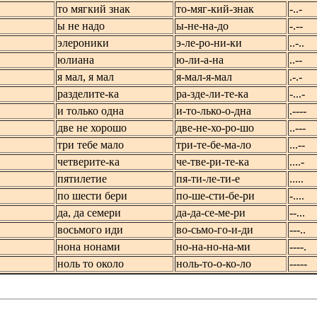
то мягкий знак
то-мяг-кий-знак
-..-
ы не надо
ы-не-на-до
-.--
элероники
э-ле-ро-ни-ки
..-..
юлиана
ю-ли-а-на
..--
я мал, я мал
я-мал-я-мал
.-.-
разделите-ка
ра-зде-ли-те-ка
-...-
и только одна
и-то-лько-о-дна
.----
две не хорошо
две-не-хо-ро-шо
..---
три тебе мало
три-те-бе-ма-ло
...--
четверите-ка
че-тве-ри-те-ка
....-
пятилетие
пя-ти-ле-ти-е
.....
по шести бери
по-ше-сти-бе-ри
-....
да, да семери
да-да-се-ме-ри
--...
восьмого иди
во-сьмо-го-и-ди
---..
нона нонами
но-на-но-на-ми
----.
ноль то около
ноль-то-о-ко-ло
-----