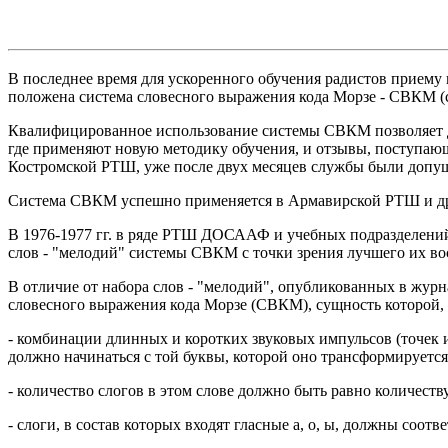
В последнее время для ускоренного обучения радистов приему н
положена система словесного выражения кода Морзе - СВКМ (см
Квалифицированное использование системы СВКМ позволяет до
где применяют новую методику обучения, и отзывы, поступаю
Костромской РТШ, уже после двух месяцев службы были допу
Система СВКМ успешно применяется в Армавирской РТШ и дру
В 1976-1977 гг. в ряде РТШ ДОСААФ и учебных подразделений
слов - "мелодий" системы СВКМ с точки зрения лучшего их вос
В отличие от набора слов - "мелодий", опубликованных в журн
словесного выражения кода Морзе (СВКМ), сущность которой,
- комбинации длинных и коротких звуковых импульсов (точек и
должно начинаться с той буквы, которой оно трансформируется в
- количество слогов в этом слове должно быть равно количеств
- слоги, в состав которых входят гласные а, о, ы, должны соотве