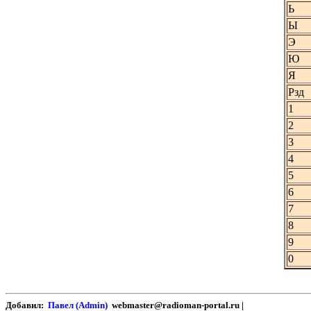
Ь
Ы
Э
Ю
Я
Рзд
1
2
3
4
5
6
7
8
9
0
Добавил:
Павел (Admin)
webmaster@radioman-portal.ru |