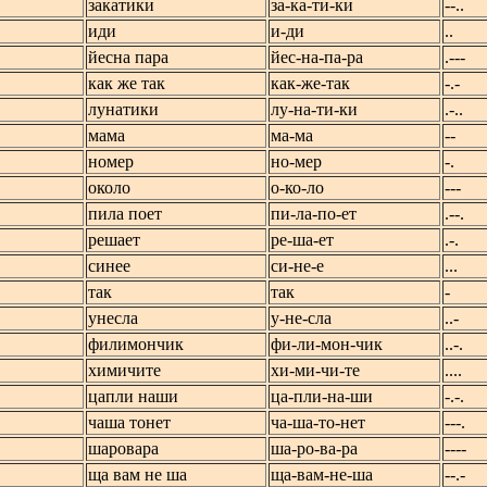
закатики
за-ка-ти-ки
--..
иди
и-ди
..
йесна пара
йес-на-па-ра
.---
как же так
как-же-так
-.-
лунатики
лу-на-ти-ки
.-..
мама
ма-ма
--
номер
но-мер
-.
около
о-ко-ло
---
пила поет
пи-ла-по-ет
.--.
решает
ре-ша-ет
.-.
синее
си-не-е
...
так
так
-
унесла
у-не-сла
..-
филимончик
фи-ли-мон-чик
..-.
химичите
хи-ми-чи-те
....
цапли наши
ца-пли-на-ши
-.-.
чаша тонет
ча-ша-то-нет
---.
шаровара
ша-ро-ва-ра
----
ща вам не ша
ща-вам-не-ша
--.-