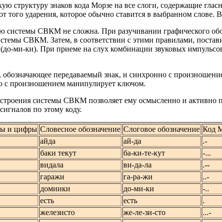
структуру знаков кода Морзе на все слоги, содержащие гласные а
от того ударения, которое обычно ставится в выбранном слове. В
ю системы СВКМ не сложна. При разучивании графического обо
стемы СВКМ. Затем, в соответствии с этими правилами, поставить
ики (до-ми-ки). При приеме на слух комбинации звуковых импульс
, обозначающее передаваемый знак, и синхронно с произношен
но с произношением манипулирует ключом.
остроения системы СВКМ позволяет ему осмысленно и активно пр
сигналов по этому коду.
ы и цифры
Словесное обозначение
Слоговое обозначение
Код 
айда
ай-да
.-
баки текут
бa-ки-те-кут
-...
видала
ви-да-ла
.--
гаражи
га-ра-жи
..-
домиики
до-ми-ки
-..
есть
есть
.
железисто
же-ле-зи-сто
...-