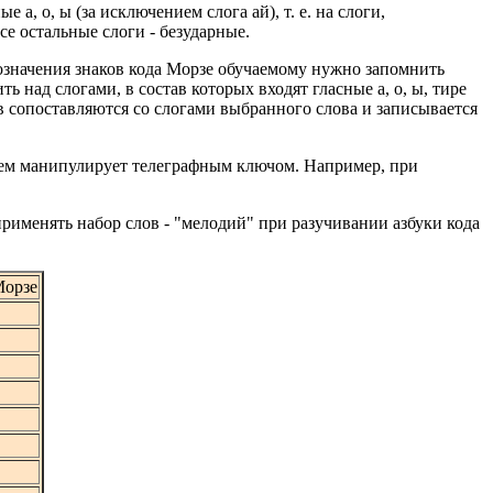
, о, ы (за исключением слога ай), т. е. на слоги,
се остальные слоги - безударные.
значения знаков кода Морзе обучаемому нужно запомнить
 над слогами, в состав которых входят гласные а, о, ы, тире
ов сопоставляются со слогами выбранного слова и записывается
ием манипулирует телеграфным ключом. Например, при
именять набор слов - "мелодий" при разучивании азбуки кода
Морзе