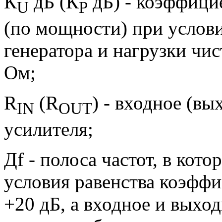
К
дБ (К
дБ) - коэффици
U
P
(по мощности) при услови
генератора и нагрузки чи
Ом;
R
(R
) - входное (в
IN
OUT
усилителя;
Дf - полоса частот, в ко
условия равенства коэфф
+20 дБ, а входное и выхо