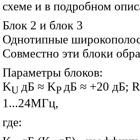
схеме и в подробном опис
Блок 2 и блок 3
Однотипные широкополос
Совместно эти блоки об
Параметры блоков:
K
дБ ≈ K
дБ ≈ +20 дБ; R
U
P
1...24МГц,
где: