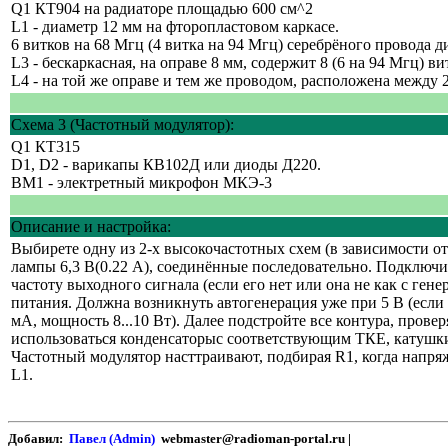
Q1 КТ904 на радиаторе площадью 600 см^2
L1 - диаметр 12 мм на фторопластовом каркасе.
6 витков на 68 Мгц (4 витка на 94 Мгц) серебрёного провода ди
L3 - бескаркасная, на оправе 8 мм, содержит 8 (6 на 94 Мгц) 
L4 - на той же оправе и тем же проводом, расположена между 
Схема 3 (Частотный модулятор):
Q1 КТ315
D1, D2 - варикапы КВ102Д или диоды Д220.
ВМ1 - электретный микрофон МКЭ-3
Описание и настройка:
Выбирете одну из 2-х высокочастотных схем (в зависимости от
лампы 6,3 В(0.22 А), соединённые последовательно. Подключит
частоту выходного сигнала (если его нет или она не как с ге
питания. Дoлжна возникнуть автогенерация уже при 5 В (если 
мА, мощность 8...10 Вт). Далее подстройте все контура, пров
использоваться конденсаторыс соответствующим ТКЕ, катушки 
Частотный модулятор насттраивают, подбирая R1, когда напря
L1.
Добавил:
Павел (Admin)
webmaster@radioman-portal.ru |