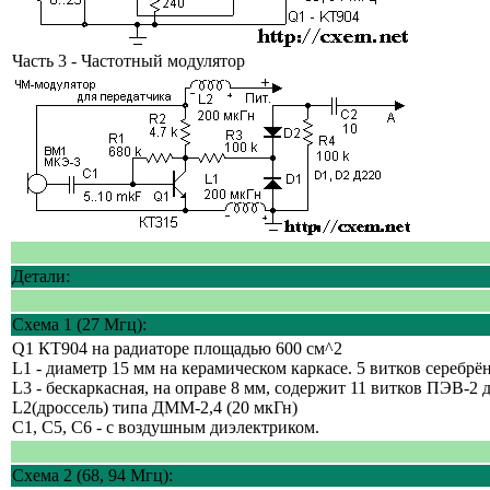
Часть 3 - Частотный модулятор
Детали:
Схема 1 (27 Мгц):
Q1 КТ904 на радиаторе площадью 600 см^2
L1 - диаметр 15 мм на керамическом каркасе. 5 витков серебрён
L3 - бескаркасная, на оправе 8 мм, содержит 11 витков ПЭВ-2 
L2(дроссель) типа ДММ-2,4 (20 мкГн)
C1, C5, C6 - с воздушным диэлектриком.
Схема 2 (68, 94 Мгц):