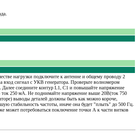
ода.
ачестве нагрузки подключите к антенне и общему проводу 2
на вход сигнал с УКВ генератора. Проверьте волномером
а). Далее соедините контур L1, C1 и повышайте напряжение
) - ток 250 мА. Не поднимайте напряжение выше 20В(ток 750
диаторе) выводы деталей должны быть как можно короче,
ю стабильность частоты, иначе она будет "плыть" до 500 Гц.
же может потребоваться поключение точки А к части витков