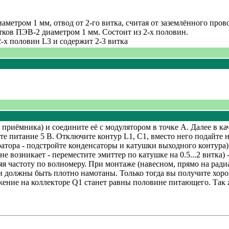
аметром 1 мм, отвод от 2-го витка, считая от заземлённого пров
витков ПЭВ-2 диаметром 1 мм. Состоит из 2-х половин.
2-х половин L3 и содержит 2-3 витка
 приёмника) и соедините её с модулятором в точке А. Далее в к
е питание 5 В. Отключите контур L1, C1, вместо него подайте 
нератора - подстройте конденсаторы и катушки выходного контур
не возникает - переместите эмиттер по катушке на 0.5...2 витка
еряя частоту по волномеру. При монтаже (навесном, прямо на ра
должны быть плотно намотаны. Только тогда вы получите хорошу
жение на коллекторе Q1 станет равны половине питающего. Так 